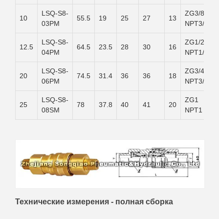
LSQ-S8-
ZG3/8
10
55.5
19
25
27
13
03PM
NPT3/8
LSQ-S8-
ZG1/2
12.5
64.5
23.5
28
30
16
04PM
NPT1/2
LSQ-S8-
ZG3/4
20
74.5
31.4
36
36
18
06PM
NPT3/4
LSQ-S8-
ZG1
25
78
37.8
40
41
20
08SM
NPT1
Технические измерения - полная сборка