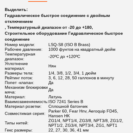
Выделить:
Гидравлическое быстрое соединение с двойным
отключением
,
Температурный диапазон от -20 до +180
,
Строительное оборудование Гидравлическое быстрое
соединение
Номер модели:
LSQ-S8 (ISO B Brass)
Рабочее давление:
1000 фунтов на квадратный дюйм
Температурная
-20ºC до +120ºC
диапазон:
Уплотнение
Нян
материал:
Размеры тела:
1/4, 3/8, 1/2, 3/4, 1 дюйм
Рейтинг поток:
3, 6, 12, 28, 50 галлонов в минуту
Попет -клапан:
Да
Механизм блокировки
Да
мяча:
Материал:
Латунь
Взаимозаменяемость:
ISO 7241 Series B
Материал розетки:
Сплошной батончик
Parker 60, Fear Hnv, Aeroquip FD45,
Совместимая серия:
Hansen HK
ZG1/4, NPT1/4, ZG3/8, NPT3/8, ZG1/2,
Типы нитей:
NPT1/2, ZG3/4, NPT3/4, ZG1, NPT1
Гекс размеры:
22, 27, 30, 36, 41 мм