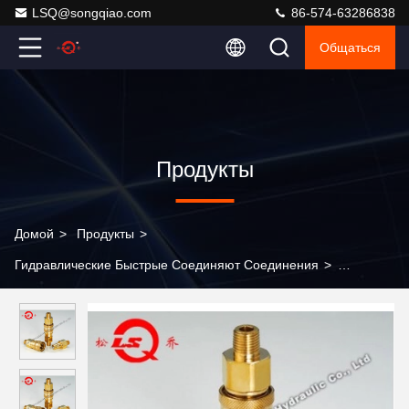
LSQ@songqiao.com
86-574-63286838
Общаться
Продукты
Домой
>
Продукты
>
Гидравлические Быстрые Соединяют Соединения
>
Гидравлическое быстрое соединение с двойным отключением
с температурным диапазоном от -20 до +180 для
строительного оборудования