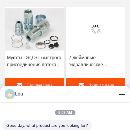
Муфты LSQ-S1 быстрого
2-дюймовые
присоединения потока
гидравлические
NPT гидравлические
быстрые соединители,
взаимообменивают ISO
плоские гидравлические
Лучшая цена
Лучшая цена
7241-1 серий
соединители общего
назначения
Lou
5:07 AM
Good day, what product are you looking for?
Zhejiang Songqiao Pneumatic And Hydraulic