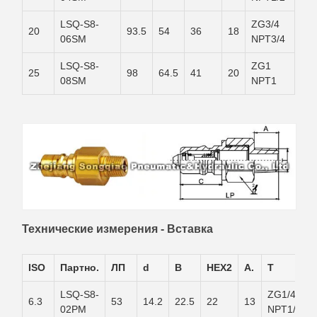
LSQ-S8-
ZG3/4
20
93.5
54
36
18
06SM
NPT3/4
LSQ-S8-
ZG1
25
98
64.5
41
20
08SM
NPT1
Технические измерения - Вставка
ISO
Партнo.
ЛП
d
В
HEX2
А.
T
LSQ-S8-
ZG1/4
6.3
53
14.2
22.5
22
13
02PM
NPT1/4