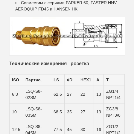
Совместим с сериями PARKER 60, FASTER HNV,
AEROQUIP FD45 и HANSEN HK
Технические измерения - розетка
ISO
Партнo.
LS
¢D
HEX1
А.
T
LSQ-S8-
ZG1/4
6.3
62.5
27
22
13
02SM
NPT1/4
LSQ-S8-
ZG3/8
10
68.5
35
27
13
03SM
NPT3/8
LSQ-S8-
ZG1/2
12.5
77.5
45
30
16
04SM
NPT1/2