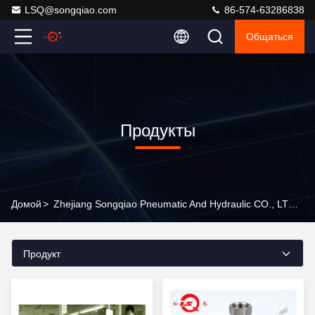
LSQ@songqiao.com
86-574-63286838
Общаться
Продукты
Домой
>
Zhejiang Songqiao Pneumatic And Hydraulic CO., LTD. Продукты Онлайн
Продукт